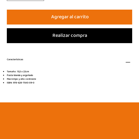
Agregar al carrito
Realizar compra
Características
Tamaño: 15,5 x 22cm
Pasta blanda y argollado
Macrotipo y alto contraste
ISBN: 978-628-7545-09-0