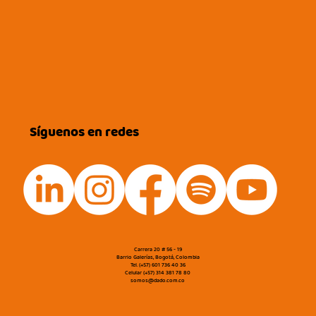
Síguenos en redes
Carrera 20 # 56 - 19
Barrio Galerías, Bogotá, Colombia
Tel. (+57) 601 736 40 36
Celular (+57) 314 381 78 80
somos@dado.com.co