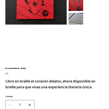
El corazón delator - Braille
Precio
$ 0
Libro en braille el corazón delator, ahora disponible en
braille para que vivas una experiencia literaria única.
Cantidad