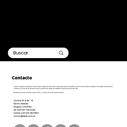
Contacto
Nuestro equipo de expertos está comprometido en encontrar soluciones para tus desafíos, de forma accesible y estética. No dudes en ponerte en
contacto con nosotros, estamos para convertir tus ideas en realidad y hacerte la vida más fácil.
¡Esperamos tener noticias tuyas pronto y comenzar esta aventura juntos!
Carrera 20 # 56 - 19
Barrio Galerías
Bogotá, Colombia
Tel. (+57) 601 736 4036
Celular (+57) 314 3817880
somos@dado.com.co