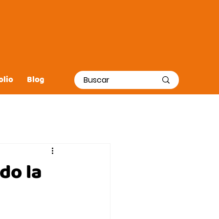
olio
Blog
Contacto
do la