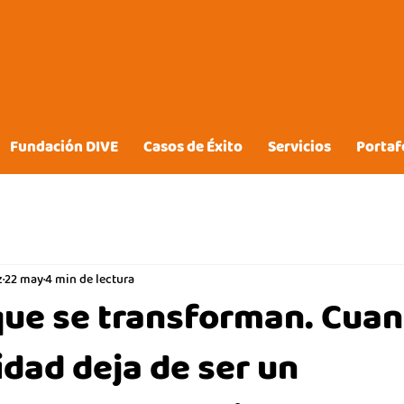
Fundación DIVE
Casos de Éxito
Servicios
Portaf
z
22 may
4 min de lectura
ue se transforman. Cuan
idad deja de ser un