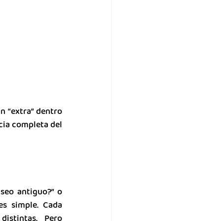
n “extra” dentro 
cia completa del 
eo antiguo?” o 
s simple. Cada 
istintas. Pero 