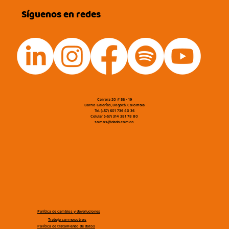
Síguenos en redes
Carrera 20 # 56 - 19
Barrio Galerías, Bogotá, Colombia
Tel. (+57) 601 736 40 36
Celular (+57) 314 381 78 80
somos@dado.com.co
Política de cambios y devoluciones
Trabaja con nosotros
Política de tratamiento de datos